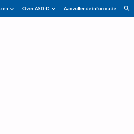
ezen
Over ASD-D
Aanvullende informatie
ion