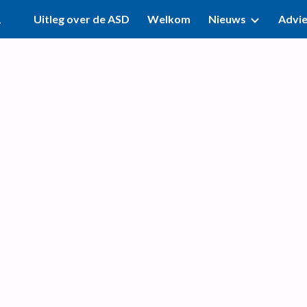
melen
Uitleg over de ASD
Welkom
Nieuws
Advi
ip to main content
Skip to navigat